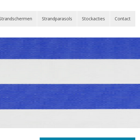
Strandschermen
Strandschermen
Strandparasols
Strandparasols
Stockacties
Stockacties
Contact
Contact