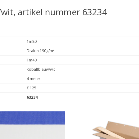
wit, artikel nummer 63234
1m80
Dralon 190g/m²
1m40
Kobaltblauw/wit
4 meter
€ 125
63234